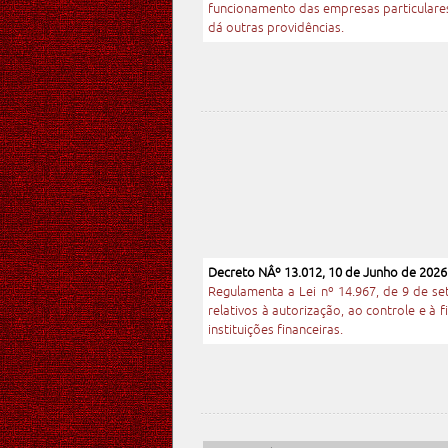
funcionamento das empresas particulares 
dá outras providências.
Decreto NÂº 13.012, 10 de Junho de 2026
Regulamenta a Lei nº 14.967, de 9 de s
relativos à autorização, ao controle e à 
instituições financeiras.