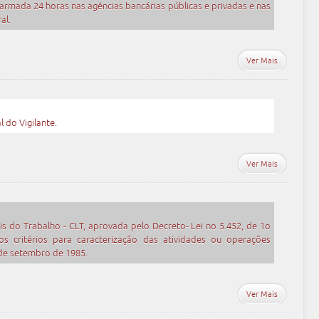
 armada 24 horas nas agências bancárias públicas e privadas e nas
al.
Ver Mais
l do Vigilante.
Ver Mais
is do Trabalho - CLT, aprovada pelo Decreto- Lei no 5.452, de 1o
s critérios para caracterização das atividades ou operações
0 de setembro de 1985.
Ver Mais