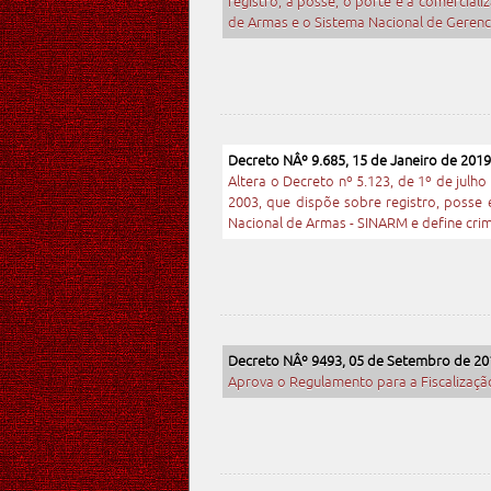
registro, a posse, o porte e a comercia
de Armas e o Sistema Nacional de Gerenc
Decreto NÂº 9.685, 15 de Janeiro de 2019
Altera o Decreto nº 5.123, de 1º de julh
2003, que dispõe sobre registro, posse
Nacional de Armas - SINARM e define crim
Decreto NÂº 9493, 05 de Setembro de 20
Aprova o Regulamento para a Fiscalizaçã