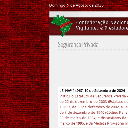
Domingo, 9 de Agosto de 2026
Segurança Privada
LEI NÂº 14967, 10 de Setembro de 2024
Institui o Estatuto da Segurança Privada e
de 22 de dezembro de 2003 (Estatuto do 
10.637, de 30 de dezembro de 2002, a Lei
de 7 de dezembro de 1940 (Código Penal); 
28 de março de 1994, e dispositivos da 
março de 1995, e da Medida Provisória nº