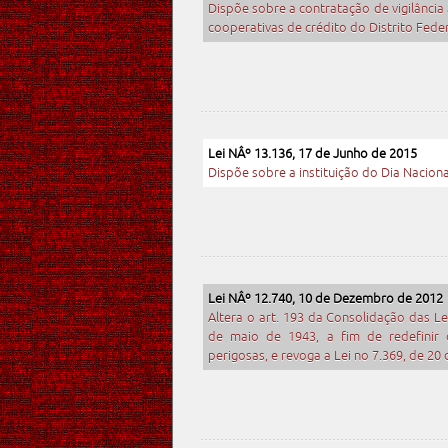
Dispõe sobre a contratação de vigilância
cooperativas de crédito do Distrito Feder
Lei NÂº 13.136, 17 de Junho de 2015
Dispõe sobre a instituição do Dia Naciona
Lei NÂº 12.740, 10 de Dezembro de 2012
Altera o art. 193 da Consolidação das Le
de maio de 1943, a fim de redefinir o
perigosas, e revoga a Lei no 7.369, de 2