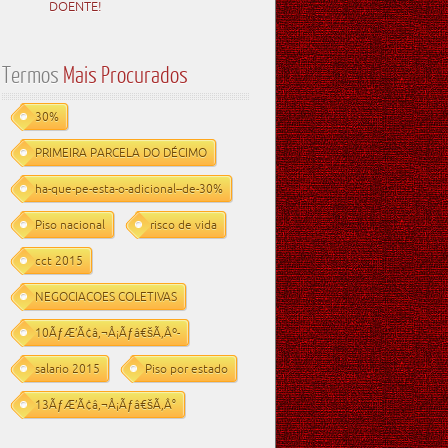
DOENTE!
Termos
Mais Procurados
30%
PRIMEIRA PARCELA DO DÉCIMO
ha-que-pe-esta-o-adicional--de-30%
Piso nacional
risco de vida
cct 2015
NEGOCIACOES COLETIVAS
10ÃƒÆ’Ã¢â‚¬Å¡Ãƒâ€šÃ‚Âº-
salario 2015
Piso por estado
13ÃƒÆ’Ã¢â‚¬Å¡Ãƒâ€šÃ‚Â°