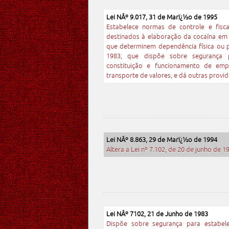
Lei NÂº 9.017, 31 de Marï¿½o de 1995
Estabelece normas de controle e fisc
destinados à elaboração da cocaína em 
que determinem dependência física ou ps
1983, que dispõe sobre segurança p
constituição e funcionamento de empr
transporte de valores, e dá outras provid
Lei NÂº 8.863, 29 de Marï¿½o de 1994
Altera a Lei nº 7.102, de 20 de junho de 1
Lei NÂº 7102, 21 de Junho de 1983
Dispõe sobre segurança para estabele