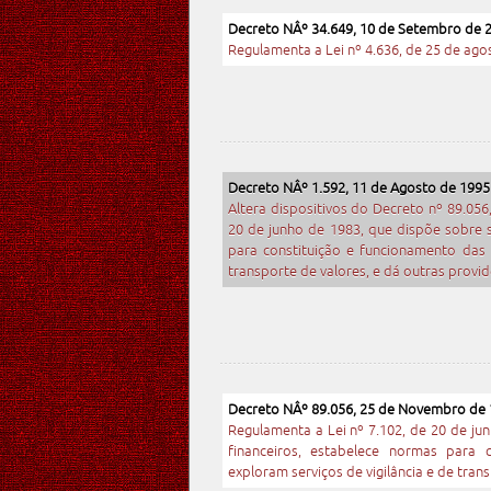
Decreto NÂº 34.649, 10 de Setembro de 
Regulamenta a Lei nº 4.636, de 25 de ago
Decreto NÂº 1.592, 11 de Agosto de 1995
Altera dispositivos do Decreto nº 89.05
20 de junho de 1983, que dispõe sobre 
para constituição e funcionamento das 
transporte de valores, e dá outras provid
Decreto NÂº 89.056, 25 de Novembro de
Regulamenta a Lei nº 7.102, de 20 de ju
financeiros, estabelece normas para 
exploram serviços de vigilância e de tran