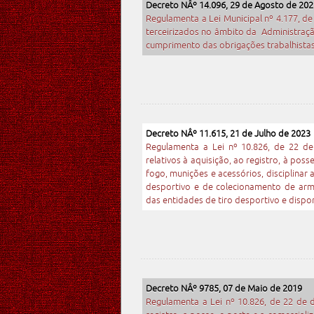
Decreto NÂº 14.096, 29 de Agosto de 202
Regulamenta a Lei Municipal nº 4.177, de
terceirizados no âmbito da Administração
cumprimento das obrigações trabalhistas
Decreto NÂº 11.615, 21 de Julho de 2023
Regulamenta a Lei nº 10.826, de 22 d
relativos à aquisição, ao registro, à pos
fogo, munições e acessórios, disciplinar 
desportivo e de colecionamento de arma
das entidades de tiro desportivo e dispo
Decreto NÂº 9785, 07 de Maio de 2019
Regulamenta a Lei nº 10.826, de 22 de 