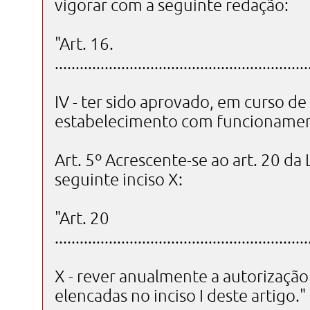
vigorar com a seguinte redação:
"Art. 16.
.............................................................
IV - ter sido aprovado, em curso de
estabelecimento com funcionament
Art. 5º Acrescente-se ao art. 20 da
seguinte inciso X:
"Art. 20
.............................................................
X - rever anualmente a autorizaç
elencadas no inciso I deste artigo."