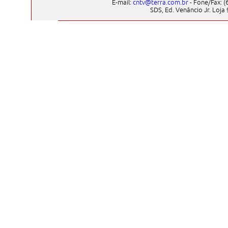
E-mail:
cntv@terra.com.br
- Fone/Fax: (6
SDS, Ed. Venâncio Jr. Loja 