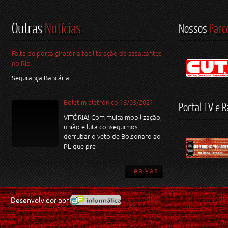
Outras
Notícias
Nossos
Parc
Falta de porta giratória facilita ação de assaltantes
no Rio
Segurança Bancária
Boletim eletrônico 18/03/2021
Portal TV e R
VITÓRIA! Com muita mobilização,
união e luta conseguimos
derrubar o veto de Bolsonaro ao
PL que pre
Leia Mais
Desenvolvidor por