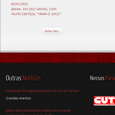
03/01/2022
BAHIA - EM 2022 VAMOS, COM
MUITA CERTEZA, “VIRAR O JOGO”.
Saiba mais...
Outras
Notícias
Nossos
Parc
Integração da segurança dentro e fora do campo
Grandes eventos
Dilma deve estabelecer política de correção