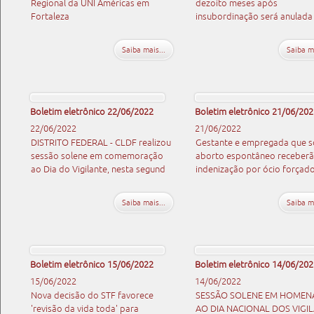
Regional da UNI Américas em
dezoito meses após
Fortaleza
insubordinação será anulada
Saiba mais...
Saiba ma
Boletim eletrônico 22/06/2022
Boletim eletrônico 21/06/202
22/06/2022
21/06/2022
DISTRITO FEDERAL - CLDF realizou
Gestante e empregada que s
sessão solene em comemoração
aborto espontâneo receber
ao Dia do Vigilante, nesta segund
indenização por ócio forçad
Saiba mais...
Saiba ma
Boletim eletrônico 15/06/2022
Boletim eletrônico 14/06/202
15/06/2022
14/06/2022
Nova decisão do STF favorece
SESSÃO SOLENE EM HOME
'revisão da vida toda' para
AO DIA NACIONAL DOS VIGI