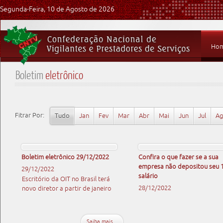
Segunda-Feira, 10 de Agosto de 2026
Ho
Boletim
eletrônico
Fitrar Por:
Tudo
Jan
Fev
Mar
Abr
Mai
Jun
Jul
A
Boletim eletrônico 29/12/2022
Confira o que fazer se a sua
empresa não depositou seu 
29/12/2022
salário
Escritório da OIT no Brasil terá
28/12/2022
novo diretor a partir de janeiro
Saiba mais...