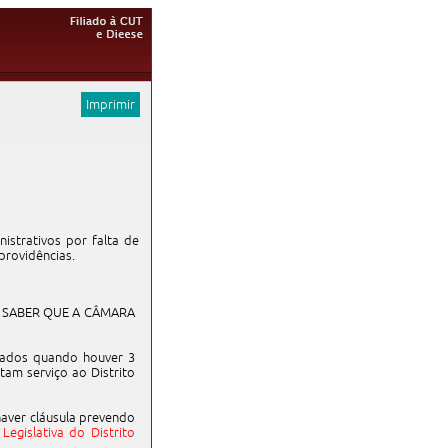
Imprimir
istrativos por falta de
rovidências.
 SABER QUE A CÂMARA
izados quando houver 3
am serviço ao Distrito
haver cláusula prevendo
egislativa do Distrito