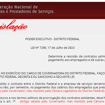
PODER EXECUTIVO - DISTRITO FEDERAL
LEI Nº 7290, 17 de Julho de 2023
Determina a rescisão de contratos admin
pagamento aos empregados e dá outras p
 NO EXERCÍCIO DO CARGO DE GOVERNADORA DO DISTRITO FEDERAL, FAÇO
ITO FEDERAL DECRETA E EU SANCIONO A SEGUINTE LEI:
indido o contrato entre o Distrito Federal e a empresa de serviços terceir
 ou não, por semestre, no pagamento dos salários dos empregados que prest
o pelo Governador, mas mantido pela Câmara Legislativa do Distrito Federal)
futuros e nos termos aditivos de prorrogação dos contratos existentes, deve 
ata o art. 1º.
(Artigo vetado pelo Governador, mas mantido pela Câmara L