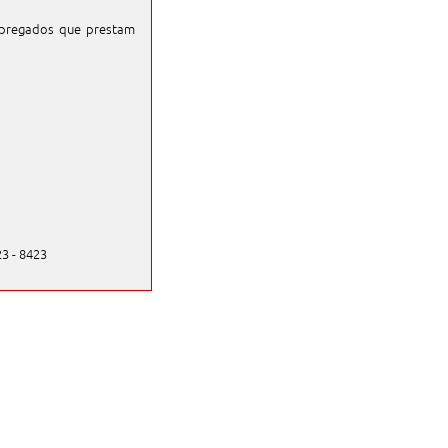
mpregados que prestam
23 - 8423