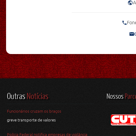
A
Fon
Outras
Notícias
Nossos
Parc
Funcionários cruzam os braços
greve transporte de valores
Polícia Federal notifica empresas de vigilância