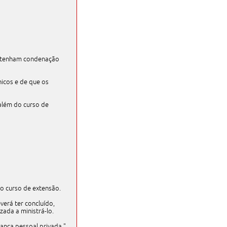
ão tenham condenação
nicos e de que os
 além do curso de
do curso de extensão.
verá ter concluído,
ada a ministrá-lo.
rança pessoal privada."