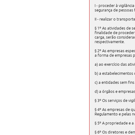
I - proceder à vigilânc
segurança de pessoas f
II - realizar o transpo
§ 1º As atividades de 
finalidade de proceder
carga, serão considera
respectivamente.
§ 2º As empresas especi
a forma de empresas pri
a) ao exercício das ati
b) a estabelecimentos c
c) a entidades sem fins 
d) a órgãos e empresas
§ 3º Os serviços de vi
§ 4º As empresas de que
Regulamento e pelas nor
§ 5º A propriedade e a
§ 6º Os diretores e de