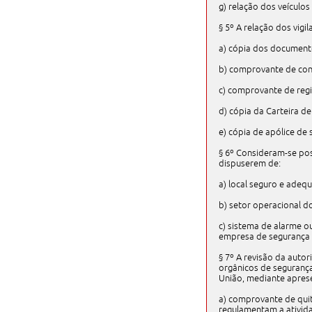
g) relação dos veículos
§ 5º A relação dos vigi
a) cópia dos document
b) comprovante de conc
c) comprovante de regi
d) cópia da Carteira de
e) cópia de apólice de
§ 6º Consideram-se po
dispuserem de:
a) local seguro e adeq
b) setor operacional 
c) sistema de alarme ou
empresa de segurança 
§ 7º A revisão da aut
orgânicos de segurança
União, mediante apres
a) comprovante de qui
regulamentam a ativid