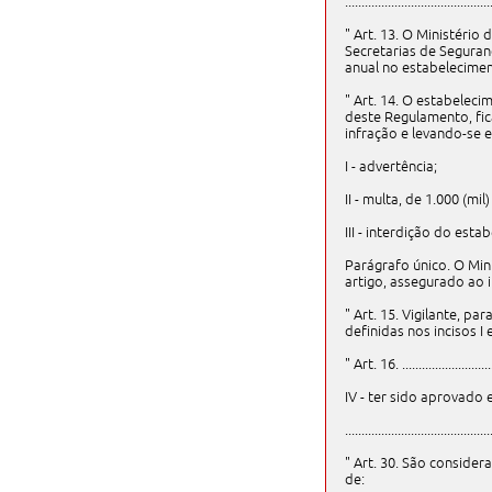
............................................
" Art. 13. O Ministéri
Secretarias de Seguran
anual no estabelecimen
" Art. 14. O estabeleci
deste Regulamento, fica
infração e levando-se 
I - advertência;
II - multa, de 1.000 (mil
III - interdição do esta
Parágrafo único. O Min
artigo, assegurado ao i
" Art. 15. Vigilante, 
definidas nos incisos I e
" Art. 16. .............................
IV - ter sido aprovado
............................................
" Art. 30. São conside
de: