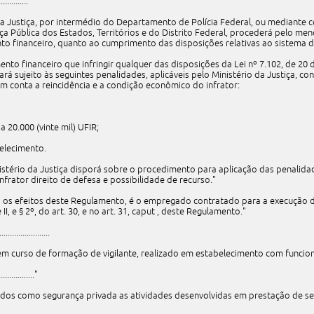
.............."
o da Justiça, por intermédio do Departamento de Polícia Federal, ou mediante 
ça Pública dos Estados, Territórios e do Distrito Federal, procederá pelo men
to financeiro, quanto ao cumprimento das disposições relativas ao sistema d
mento financeiro que infringir qualquer das disposições da Lei nº 7.102, de 20 
rá sujeito às seguintes penalidades, aplicáveis pelo Ministério da Justiça, c
em conta a reincidência e a condição econômico do infrator:
) a 20.000 (vinte mil) UFIR;
belecimento.
istério da Justiça disporá sobre o procedimento para aplicação das penalida
nfrator direito de defesa e possibilidade de recurso."
para os efeitos deste Regulamento, é o empregado contratado para a execução 
 II, e § 2º, do art. 30, e no art. 31, caput , deste Regulamento."
......................
 em curso de formação de vigilante, realizado em estabelecimento com funci
................."
rados como segurança privada as atividades desenvolvidas em prestação de se