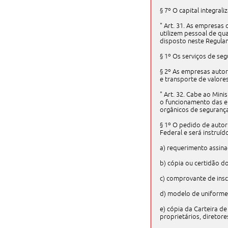
§ 7º O capital integral
" Art. 31. As empresas
utilizem pessoal de qu
disposto neste Regulam
§ 1º Os serviços de se
§ 2º As empresas autor
e transporte de valores
" Art. 32. Cabe ao Mini
o funcionamento das e
orgânicos de segurança
§ 1º O pedido de autor
Federal e será instruíd
a) requerimento assina
b) cópia ou certidão do
c) comprovante de insc
d) modelo de uniforme e
e) cópia da Carteira de
proprietários, diretor