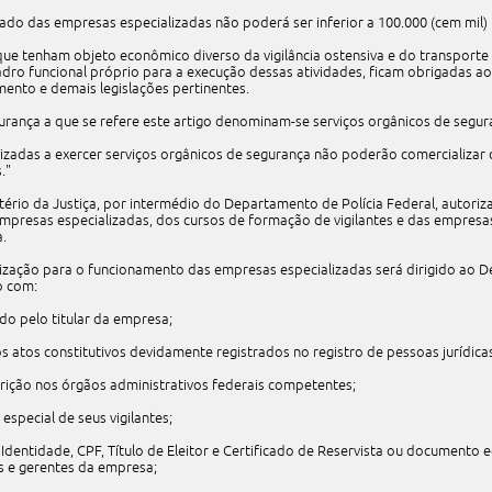
izado das empresas especializadas não poderá ser inferior a 100.000 (cem mil) 
 que tenham objeto econômico diverso da vigilância ostensiva e do transporte 
adro funcional próprio para a execução dessas atividades, ficam obrigadas 
ento e demais legislações pertinentes.
gurança a que se refere este artigo denominam-se serviços orgânicos de segur
izadas a exercer serviços orgânicos de segurança não poderão comercializar os
."
stério da Justiça, por intermédio do Departamento de Polícia Federal, autorizar
mpresas especializadas, dos cursos de formação de vigilantes e das empresa
.
ização para o funcionamento das empresas especializadas será dirigido ao D
o com:
do pelo titular da empresa;
s atos constitutivos devidamente registrados no registro de pessoas jurídica
rição nos órgãos administrativos federais competentes;
special de seus vigilantes;
 Identidade, CPF, Título de Eleitor e Certificado de Reservista ou documento 
es e gerentes da empresa;