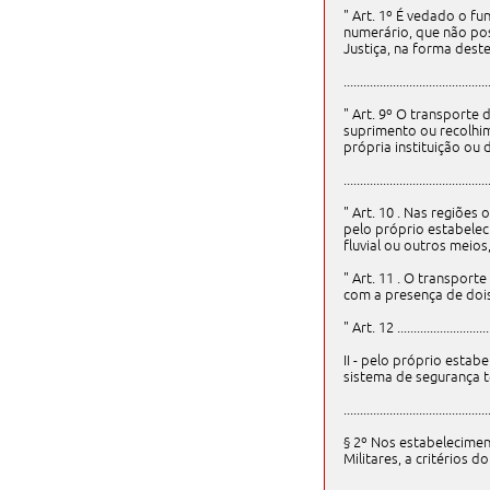
" Art. 1º É vedado o f
numerário, que não pos
Justiça, na forma dest
............................................
" Art. 9º O transporte 
suprimento ou recolhim
própria instituição ou
............................................
" Art. 10 . Nas regiõe
pelo próprio estabelec
fluvial ou outros meios
" Art. 11 . O transport
com a presença de dois 
" Art. 12 ..............................
II - pelo próprio esta
sistema de segurança t
............................................
§ 2º Nos estabelecimen
Militares, a critérios