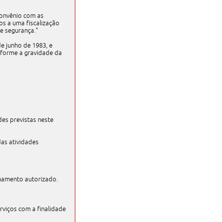
convênio com as
os a uma fiscalização
e segurança."
de junho de 1983, e
onforme a gravidade da
des previstas neste
das atividades
onamento autorizado.
rviços com a finalidade