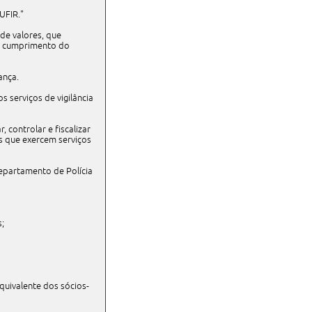
UFIR."
de valores, que
ao cumprimento do
ança.
 serviços de vigilância
, controlar e fiscalizar
s que exercem serviços
epartamento de Polícia
s;
equivalente dos sócios-