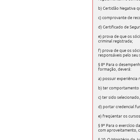
b) Certidão Negativa q
c) comprovante de reco
d) Certificado de Segu
e) prova de que os sóc
criminal registrada;
f) prova de que os sóc
responsáveis pelo seu 
§ 8º Para o desempenho
formação, deverá:
a) possuir experiência
b) ter comportamento so
c) ter sido selecionado
d) portar credencial fu
e) freqüentar os curso
§ 9º Para o exercício d
com aproveitamento, c
§ 10. O Ministério da J