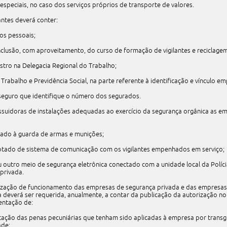
 especiais, no caso dos serviços próprios de transporte de valores.
lantes deverá conter:
os pessoais;
lusão, com aproveitamento, do curso de formação de vigilantes e reciclagem
stro na Delegacia Regional do Trabalho;
 Trabalho e Previdência Social, na parte referente à identificação e vínculo em
 seguro que identifique o número dos segurados.
ssuidoras de instalações adequadas ao exercício da segurança orgânica as e
uado à guarda de armas e munições;
dotado de sistema de comunicação com os vigilantes empenhados em serviço;
 outro meio de segurança eletrônica conectado com a unidade local da Polícia M
privada.
orização de funcionamento das empresas de segurança privada e das empresas
 deverá ser requerida, anualmente, a contar da publicação da autorização no 
entação de:
tação das penas pecuniárias que tenham sido aplicadas à empresa por trans
ade;