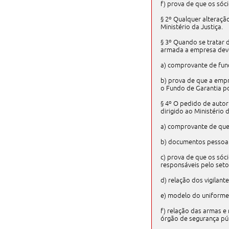
f) prova de que os sóc
§ 2º Qualquer alteraçã
Ministério da Justiça.
§ 3º Quando se tratar 
armada a empresa deve
a) comprovante de func
b) prova de que a empre
o Fundo de Garantia p
§ 4º O pedido de auto
dirigido ao Ministério 
a) comprovante de que 
b) documentos pessoais
c) prova de que os sóc
responsáveis pelo seto
d) relação dos vigilante
e) modelo do uniforme 
f) relação das armas 
órgão de segurança púb