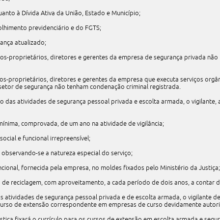
uanto à Dívida Ativa da União, Estado e Município;
lhimento previdenciário e do FGTS;
rança atualizado;
ios-proprietários, diretores e gerentes da empresa de segurança privada n
ios-proprietários, diretores e gerentes da empresa que executa serviços orgâ
setor de segurança não tenham condenação criminal registrada.
 das atividades de segurança pessoal privada e escolta armada, o vigilante,
 mínima, comprovada, de um ano na atividade de vigilância;
cial e funcional irrepreensível;
, observando-se a natureza especial do serviço;
ncional, fornecida pela empresa, no moldes fixados pelo Ministério da Justiça;
s de reciclagem, com aproveitamento, a cada período de dois anos, a contar 
as atividades de segurança pessoal privada e de escolta armada, o vigilante de
urso de extensão correspondente em empresas de curso devidamente autoriz
ustiça fixará o currículo para os cursos de extensão em escolta armada e segu