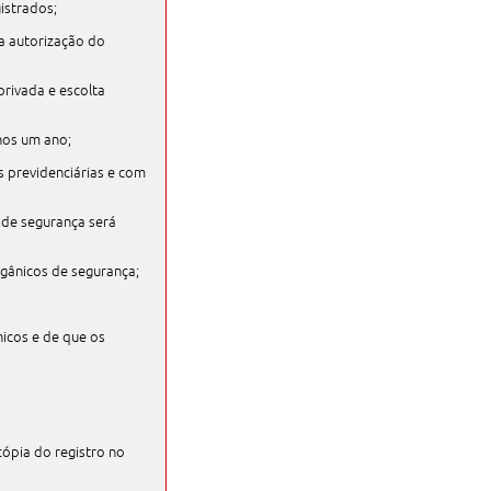
istrados;
ia autorização do
privada e escolta
nos um ano;
s previdenciárias e com
 de segurança será
gânicos de segurança;
nicos e de que os
ópia do registro no