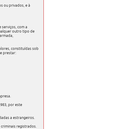
os ou privados, e à
 serviços, com a
ualquer outro tipo de
 armada,
alores, constituídas sob
e prestar:
mpresa.
1983, por este
dadas a estrangeiros.
riminais registrados.