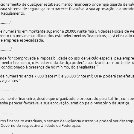
uncionamento de qualquer estabelecimento financeiro onde haja guarda de v
sua sistema de segurança com parecer favorável à sua aprovação, elaborado
e Regulamento.
............"
de numerário em montante superior a 20.000 (vinte mil) Unidades Fiscais de Re
ento do movimento diário dos estabelecimentos financeiros, será efetuado e
 de empresa especializada.
............."
s onde for comprovada a impossibilidade do uso de veículo especial pela empr
imento financeiro, o Ministério da Justiça poderá autorizar o transporte de n
, condicionado à presença de no mínimo, dois vigilantes."
e de numerário entre 7.000 (sete mil) e 20.000 (vinte mil) UFIR poderá ser efe
vigilantes."
...............
belecimento financeiro, desde que organizado e preparado para tal fim, com pe
enha parecer favorável à sua aprovação, emitido pelo Ministério da Justiça.
...............
tos financeiro estaduais, o serviço de vigilância ostensiva poderá ser desemp
 do Governo da respectiva Unidade da Federação.