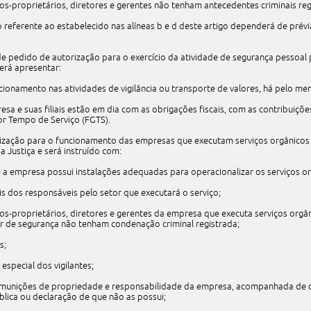
ios-proprietários, diretores e gerentes não tenham antecedentes criminais reg
o referente ao estabelecido nas alíneas b e d deste artigo dependerá de prév
de pedido de autorização para o exercício da atividade de segurança pessoal 
rá apresentar:
ionamento nas atividades de vigilância ou transporte de valores, há pelo me
sa e suas filiais estão em dia com as obrigações fiscais, com as contribuiçõe
or Tempo de Serviço (FGTS).
rização para o funcionamento das empresas que executam serviços orgânicos
da Justiça e será instruído com:
a empresa possui instalações adequadas para operacionalizar os serviços or
 dos responsáveis pelo setor que executará o serviço;
ios-proprietários, diretores e gerentes da empresa que executa serviços orgâ
r de segurança não tenham condenação criminal registrada;
s;
especial dos vigilantes;
e munições de propriedade e responsabilidade da empresa, acompanhada de c
lica ou declaração de que não as possui;