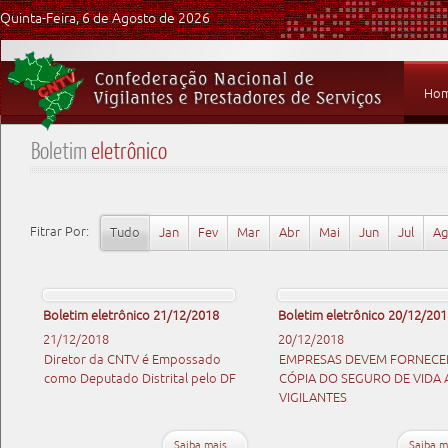
Quinta-Feira, 6 de Agosto de 2026
Ho
Boletim
eletrônico
Fitrar Por:
Tudo
Jan
Fev
Mar
Abr
Mai
Jun
Jul
A
Boletim eletrônico 21/12/2018
Boletim eletrônico 20/12/201
21/12/2018
20/12/2018
Diretor da CNTV é Empossado
EMPRESAS DEVEM FORNECE
como Deputado Distrital pelo DF
CÓPIA DO SEGURO DE VIDA 
VIGILANTES
Saiba mais...
Saiba ma