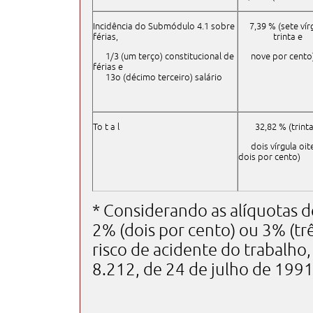
Incidência do Submódulo 4.1 sobre
7,39 % (sete vír
férias,
trinta e
1/3 (um terço) constitucional de
nove por cento
férias e
13o (décimo terceiro) salário
To t a l
32,82 % (trinta
dois vírgula oit
dois por cento)
* Considerando as alíquotas d
2% (dois por cento) ou 3% (tr
risco de acidente do trabalho, p
8.212, de 24 de julho de 1991