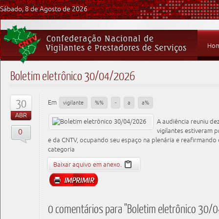
Sábado, 8 de Agosto de 2026
Ho
Boletim eletrônico 30/04/2026
30
Em
vigilante
%%
-
a
a%
ABR
A audiência reuniu de
0
vigilantes estiveram
e da CNTV, ocupando seu espaço na plenária e reafirmand
categoria
Baixar aquivo em anexo.
0 comentários para "Boletim eletrônico 30