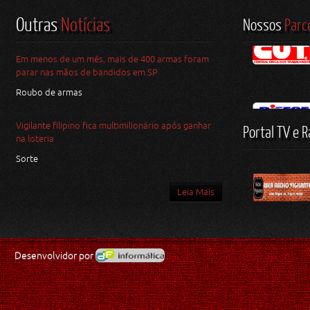
Outras
Notícias
Nossos
Parc
Em menos de um mês, mais de 400 armas foram
parar nas mãos de bandidos em SP
Roubo de armas
Vigilante filipino fica multimilionário após ganhar
Portal TV e R
na loteria
Sorte
Leia Mais
Desenvolvidor por