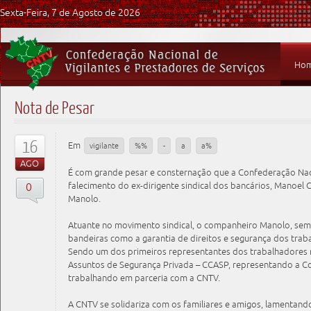
Sexta-Feira, 7 de Agosto de 2026
Ho
Nota de Pesar
16
Em
vigilante
%%
-
a
a%
AGO
É com grande pesar e consternação que a Confederação Naci
0
falecimento do ex-dirigente sindical dos bancários, Manoel
Manolo.
Atuante no movimento sindical, o companheiro Manolo, semp
bandeiras como a garantia de direitos e segurança dos traba
Sendo um dos primeiros representantes dos trabalhadores 
Assuntos de Segurança Privada – CCASP, representando a C
trabalhando em parceria com a CNTV.
A CNTV se solidariza com os familiares e amigos, lamentand