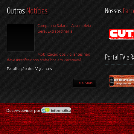
Outras
Notícias
Nossos
Parc
Campanha Salarial: Assembleia
Geral Extraordinária
Mobilização dos vigilantes não
Portal TV e R
deve interferir nos trabalhos em Paranavaí
Paralisação dos Vigilantes
Leia Mais
Desenvolvidor por