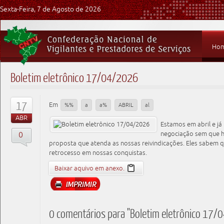
Sexta-Feira, 7 de Agosto de 2026
Ho
Boletim eletrônico 17/04/2026
17
Em
%%
a
a%
ABRIL
al
ABR
Estamos em abril e j
0
negociação sem que h
proposta que atenda as nossas reivindicações. Eles sabem 
retrocesso em nossas conquistas.
Baixar aquivo em anexo.
0 comentários para "Boletim eletrônico 17