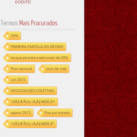
DOENTE!
Termos
Mais Procurados
30%
PRIMEIRA PARCELA DO DÉCIMO
ha-que-pe-esta-o-adicional--de-30%
Piso nacional
risco de vida
cct 2015
NEGOCIACOES COLETIVAS
10ÃƒÆ’Ã¢â‚¬Å¡Ãƒâ€šÃ‚Âº-
salario 2015
Piso por estado
13ÃƒÆ’Ã¢â‚¬Å¡Ãƒâ€šÃ‚Â°