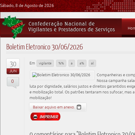
Sábado, 8 de Agosto de 2026
Ho
Boletim Eletronico 30/06/2026
30
Em
vigilante
%%
a
a%
al
JUN
Companheiras e compa
0
Nossa campanha salar
luta por dignidade, salários justos e direitos garantidos exi
e mobilização total. Os patrões tentaram nos sufocar, mas 
mobilização!
Baixar aquivo em anexo.
0 comentários para "Boletim Eletronico 30/