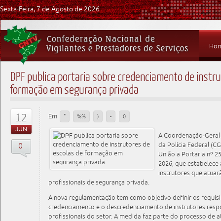
Sexta-Feira, 7 de Agosto de 2026
Ho
DPF publica portaria sobre credenciamento de instr
formação em segurança privada
12
Em
"
%%
)
-
0
JUN
A Coordenação-Geral 
0
da Polícia Federal (C
União a Portaria nº 2
2026, que estabelece
instrutores que atua
profissionais de segurança privada.
A nova regulamentação tem como objetivo definir os requis
credenciamento e o descredenciamento de instrutores resp
profissionais do setor. A medida faz parte do processo de 