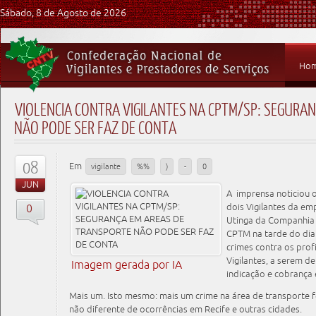
Sábado, 8 de Agosto de 2026
Ho
VIOLENCIA CONTRA VIGILANTES NA CPTM/SP: SEGURA
NÃO PODE SER FAZ DE CONTA
08
Em
vigilante
%%
)
-
0
JUN
A imprensa noticiou o
0
dois Vigilantes da em
Utinga da Companhia 
CPTM na tarde do dia
crimes contra os prof
Vigilantes, a serem 
Imagem gerada por IA
indicação e cobrança
Mais um. Isto mesmo: mais um crime na área de transporte f
não diferente de ocorrências em Recife e outras cidades.