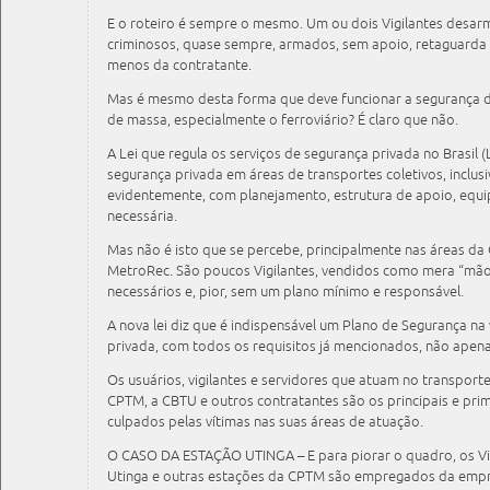
E o roteiro é sempre o mesmo. Um ou dois Vigilantes desa
criminosos, quase sempre, armados, sem apoio, retaguard
menos da contratante.
Mas é mesmo desta forma que deve funcionar a segurança d
de massa, especialmente o ferroviário? É claro que não.
A Lei que regula os serviços de segurança privada no Brasil 
segurança privada em áreas de transportes coletivos, inclusi
evidentemente, com planejamento, estrutura de apoio, equ
necessária.
Mas não é isto que se percebe, principalmente nas áreas d
MetroRec. São poucos Vigilantes, vendidos como mera “mã
necessários e, pior, sem um plano mínimo e responsável.
A nova lei diz que é indispensável um Plano de Segurança n
privada, com todos os requisitos já mencionados, não apena
Os usuários, vigilantes e servidores que atuam no transport
CPTM, a CBTU e outros contratantes são os principais e prim
culpados pelas vítimas nas suas áreas de atuação.
O CASO DA ESTAÇÃO UTINGA – E para piorar o quadro, os Vi
Utinga e outras estações da CPTM são empregados da empr