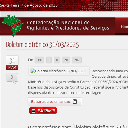
Sexta-Feira, 7 de Agosto de 2026
Ho
Boletim eletrônico 31/03/2025
31
Em
%%
-
0
20
202
MAR
Respondendo uma cons
0
Geral da União, atravé
Ministério da Justiça expediu o Parecer nº 00560/2024 /C
base nos dispositivos da Constituição Federal que a “Vigil
dispensada de realizar o curso de reciclagem
Baixar aquivo em anexo.
0 comentários para "Boletim eletrônico 31