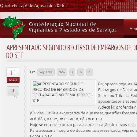
Quinta-Feira, 6 de Agosto de 2026
Ho
APRESENTADO SEGUNDO RECURSO DE EMBARGOS DE D
DO STF
11
Em
vigilante
%%
)
0
1
MAR
Foi oposto hoje, às 
0
Embargos de Declaraç
Supremo Tribunal Fede
aposentadoria especia
A decisão proferida n
dúvidas. Havia a expectativa de que essas questões fossem 
acórdão, o que, no entanto, não ocorreu.
Hoje se encerra o prazo para a apresentação de novos recur
Para acessar a íntegra do documento apresentado, veja no 
Fonte: CNTV