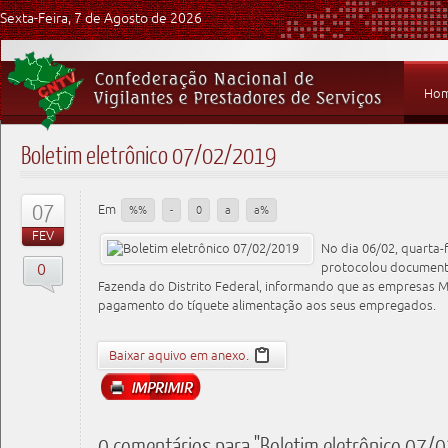
Sexta-Feira, 7 de Agosto de 2026
Ho
Boletim eletrônico 07/02/2019
07
Em
%%
-
0
a
a%
FEV
No dia 06/02, quarta-
0
protocolou document
Fazenda do Distrito Federal, informando que as empresas M
pagamento do tíquete alimentação aos seus empregados.
Baixar aquivo em anexo.
0 comentários para "Boletim eletrônico 07