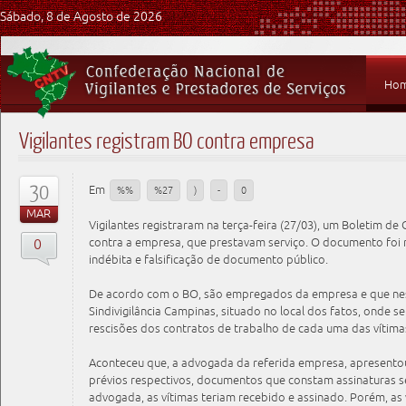
Sábado, 8 de Agosto de 2026
Ho
Vigilantes registram BO contra empresa
30
Em
%%
%27
)
-
0
MAR
Vigilantes registraram na terça-feira (27/03), um Boletim de O
0
contra a empresa, que prestavam serviço. O documento foi 
indébita e falsificação de documento público.
De acordo com o BO, são empregados da empresa e que nes
Sindivigilância Campinas, situado no local dos fatos, onde 
rescisões dos contratos de trabalho de cada uma das vítima
Aconteceu que, a advogada da referida empresa, apresentou
prévios respectivos, documentos que constam assinaturas s
advogada, as vítimas teriam recebido e assinado. Porém, as