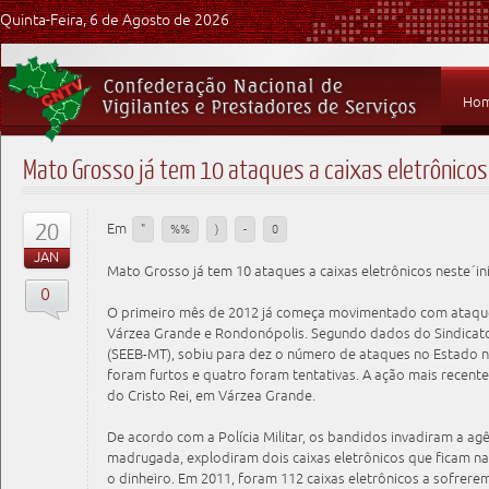
Quinta-Feira, 6 de Agosto de 2026
Ho
Mato Grosso já tem 10 ataques a caixas eletrônicos 
20
Em
"
%%
)
-
0
JAN
Mato Grosso já tem 10 ataques a caixas eletrônicos neste´in
0
O primeiro mês de 2012 já começa movimentado com ataques
Várzea Grande e Rondonópolis. Segundo dados do Sindicat
(SEEB-MT), sobiu para dez o número de ataques no Estado n
foram furtos e quatro foram tentativas. A ação mais recente 
do Cristo Rei, em Várzea Grande.
De acordo com a Polícia Militar, os bandidos invadiram a agê
madrugada, explodiram dois caixas eletrônicos que ficam n
o dinheiro. Em 2011, foram 112 caixas eletrônicos a sofrer