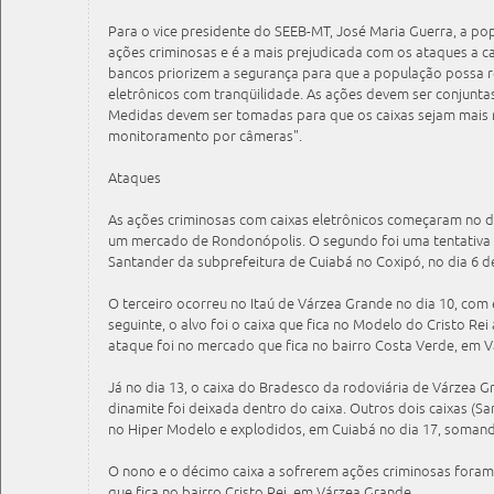
Para o vice presidente do SEEB-MT, José Maria Guerra, a p
ações criminosas e é a mais prejudicada com os ataques a ca
bancos priorizem a segurança para que a população possa re
eletrônicos com tranqüilidade. As ações devem ser conjunta
Medidas devem ser tomadas para que os caixas sejam mais 
monitoramento por câmeras".
Ataques
As ações criminosas com caixas eletrônicos começaram no d
um mercado de Rondonópolis. O segundo foi uma tentativa
Santander da subprefeitura de Cuiabá no Coxipó, no dia 6 de
O terceiro ocorreu no Itaú de Várzea Grande no dia 10, com
seguinte, o alvo foi o caixa que fica no Modelo do Cristo Rei
ataque foi no mercado que fica no bairro Costa Verde, em V
Já no dia 13, o caixa do Bradesco da rodoviária de Várzea 
dinamite foi deixada dentro do caixa. Outros dois caixas (
no Hiper Modelo e explodidos, em Cuiabá no dia 17, somando
O nono e o décimo caixa a sofrerem ações criminosas foram 
que fica no bairro Cristo Rei, em Várzea Grande.