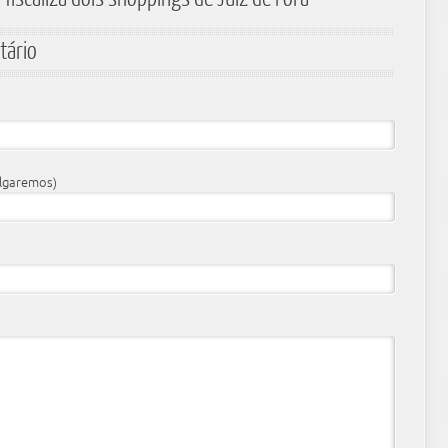
tário
ulgaremos)