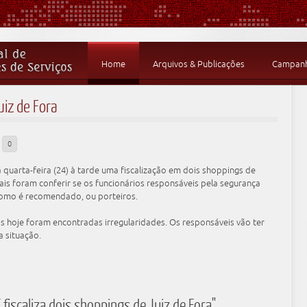
Home
Arquivos & Publicações
Campanha
uiz de Fora
0
ta quarta-feira (24) à tarde uma fiscalização em dois shoppings de
erais foram conferir se os funcionários responsáveis pela segurança
como é recomendado, ou porteiros.
os hoje foram encontradas irregularidades. Os responsáveis vão ter
a situação.
fiscaliza dois shoppings de Juiz de Fora"