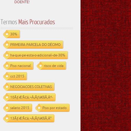
DOENTE!
Termos
Mais Procurados
30%
PRIMEIRA PARCELA DO DÉCIMO
ha-que-pe-esta-o-adicional--de-30%
Piso nacional
risco de vida
cct 2015
NEGOCIACOES COLETIVAS
10ÃƒÆ’Ã¢â‚¬Å¡Ãƒâ€šÃ‚Âº-
salario 2015
Piso por estado
13ÃƒÆ’Ã¢â‚¬Å¡Ãƒâ€šÃ‚Â°