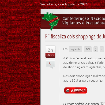
Sexta-Feira, 7 de Agosto de 2026
PF fiscaliza dois shoppings de J
25
Em
vigilante
%%
)
-
AGO
A Polícia Federal realizou nes
0
Juiz de Fora. Os policiais fed
do shopping eram vigilantes, 
Nos dois shoppings fiscalizad
agora 30 dias para regularizar 
0 comentários para "PF 