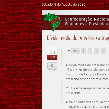
Sábado, 8 de Agosto de 2026
Dívida média do brasileiro atin
05
Em
%%
)
-
0
1
MAI
0
A dívida média do brasileiro c
R$ 5.214,78, de acordo com o I
(Instituto de Pesquisa Econômi
brasileiro devedor estava com
O IEF é uma pesquisa mensal r
brasileiros.
A maior parte dos consumidor
mensal. Ou seja, se o brasileir