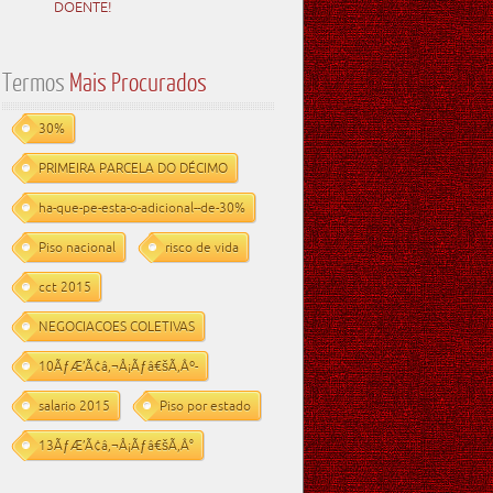
DOENTE!
Termos
Mais Procurados
30%
PRIMEIRA PARCELA DO DÉCIMO
ha-que-pe-esta-o-adicional--de-30%
Piso nacional
risco de vida
cct 2015
NEGOCIACOES COLETIVAS
10ÃƒÆ’Ã¢â‚¬Å¡Ãƒâ€šÃ‚Âº-
salario 2015
Piso por estado
13ÃƒÆ’Ã¢â‚¬Å¡Ãƒâ€šÃ‚Â°