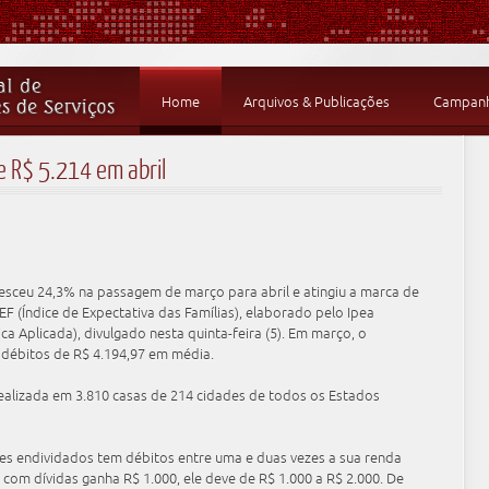
Home
Arquivos & Publicações
Campanha
ge R$ 5.214 em abril
resceu 24,3% na passagem de março para abril e atingiu a marca de
EF (Índice de Expectativa das Famílias), elaborado pelo Ipea
ca Aplicada), divulgado nesta quinta-feira (5). Em março, o
 débitos de R$ 4.194,97 em média.
ealizada em 3.810 casas de 214 cidades de todos os Estados
es endividados tem débitos entre uma e duas vezes a sua renda
o com dívidas ganha R$ 1.000, ele deve de R$ 1.000 a R$ 2.000. De