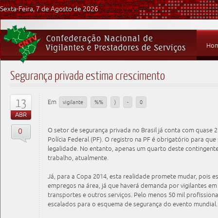
Sexta-Feira, 7 de Agosto de 2026
Ho
Segurança privada estima crescimento
13
Em
vigilante
%%
)
-
0
ABR
0
O setor de segurança privada no Brasil já conta com quase 2
Polícia Federal (PF). O registro na PF é obrigatório para qu
legalidade. No entanto, apenas um quarto deste contingent
trabalho, atualmente.
Já, para a Copa 2014, esta realidade promete mudar, pois es
empregos na área, já que haverá demanda por vigilantes em e
transportes e outros serviços. Pelo menos 50 mil profission
escalados para o esquema de segurança do evento mundial.