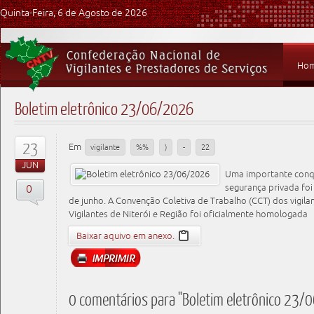
Quinta-Feira, 6 de Agosto de 2026
Ho
Boletim eletrônico 23/06/2026
23
Em
vigilante
%%
)
-
22
JUN
Uma importante conqu
0
segurança privada foi
de junho. A Convenção Coletiva de Trabalho (CCT) dos vigil
Vigilantes de Niterói e Região foi oficialmente homologada
Baixar aquivo em anexo.
0 comentários para "Boletim eletrônico 23