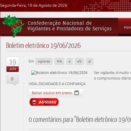
Segunda-Feira, 10 de Agosto de 2026
Ho
Boletim eletrônico 19/06/2026
19
Em
vigilante
%%
a
a%
al
JUN
Ser vigilante, é muito
0
o compromisso diário
VIDA, DIGNIDADE E A CONFIANÇA
Baixar aquivo em anexo.
0 comentários para "Boletim eletrônico 19