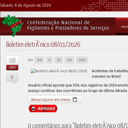
Sábado, 8 de Agosto de 2026
Ho
Boletim eletrÃ´nico 08/01/2026
08
Em
%%
0
20
202
2024
JAN
Acidentes de trabalh
0
crescem no Brasil
Anuário oficial aponta que 53% dos registros de 2024 envol
avanço contínuo das ocorrências ao longo da última década
Baixar aquivo em anexo.
0 comentários para "Boletim eletrÃ´nico 08