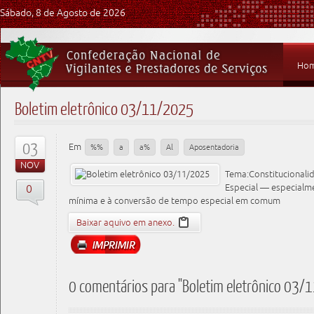
Sábado, 8 de Agosto de 2026
Ho
Boletim eletrônico 03/11/2025
03
Em
%%
a
a%
Al
Aposentadoria
NOV
Tema:Constitucionali
0
Especial — especialm
mínima e à conversão de tempo especial em comum
Baixar aquivo em anexo.
0 comentários para "Boletim eletrônico 03