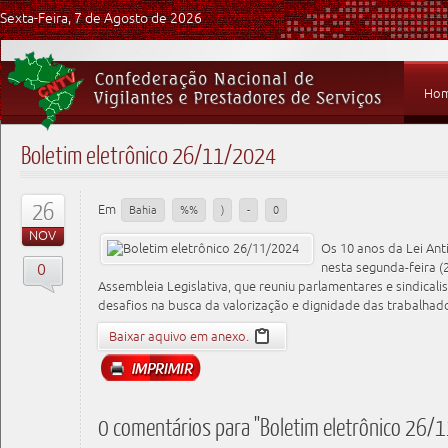
Sexta-Feira, 7 de Agosto de 2026
Ho
Boletim eletrônico 26/11/2024
26
Em
Bahia
%%
)
-
0
NOV
Os 10 anos da Lei An
0
nesta segunda-feira (
Assembleia Legislativa, que reuniu parlamentares e sindicalis
desafios na busca da valorização e dignidade das trabalhad
Baixar aquivo em anexo.
0 comentários para "Boletim eletrônico 26