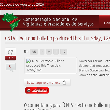
Sábado, 8 de Agosto de 2026
Ho
CNTV Electronic Bulletin produced this Thursday, 1
07
Em
%%
-
0
1
10
DEZ
Governor Fátima Bezer
0
decree that regulates,
Branch, State Law No. 
known as the “Anti-de
Baixar aquivo em anexo.
0 comentários para "CNTV Electronic Bulletin