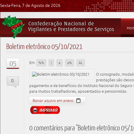
Sexta-Feira, 7 de Agosto de 2026
Ho
Boletim eletrônico 05/10/2021
05
Em
%%
)
a
a%
AL
O consignado, modali
0
prestações são desco
pagamento e de benefícios do Instituto Nacional do Seguro 
para muitos trabalhadores, aposentados e pensionistas.
Baixar aquivo em anexo.
0 comentários para "Boletim eletrônico 05