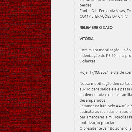
perdas.
Fonte: G1 - Fernanda Vivas, TV
COM ALTERAÇÕES DA CNTV
RELEMBRE O CASO
VITÓRIA!
Com muita mobilização, união 
indenização de R$ 50 mil a pro
vigilantes
Hoje, 17/03/2021, é dia de c
Nossa mobilização deu certo: 
auxílio para saúde e ele passa
implementada e que os famili
desamparados.
Estamos na luta pelo #Auxíli
assinaturas reunidas em apoio 
parlamentares e mil ligações f
mobilização popular!
O presidente Jair Bolsonaro (s