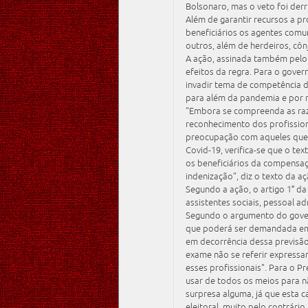
Bolsonaro, mas o veto foi de
Além de garantir recursos a pro
beneficiários os agentes comu
outros, além de herdeiros, cô
A ação, assinada também pelo
efeitos da regra. Para o gover
invadir tema de competência d
para além da pandemia e por n
"Embora se compreenda as ra
reconhecimento dos profissio
preocupação com aqueles que 
Covid-19, verifica-se que o t
os beneficiários da compensaçã
indenização", diz o texto da aç
Segundo a ação, o artigo 1° da
assistentes sociais, pessoal a
Segundo o argumento do govern
que poderá ser demandada em 
em decorrência dessa previsão 
exame não se referir expressa
esses profissionais". Para o P
usar de todos os meios para nã
surpresa alguma, já que esta 
eleitoral, muito pelo contrár