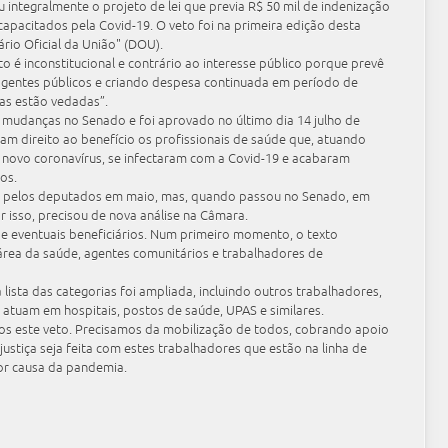
ou integralmente o projeto de lei que previa R$ 50 mil de indenização
capacitados pela Covid-19. O veto foi na primeira edição desta
ário Oficial da União" (DOU).
o é inconstitucional e contrário ao interesse público porque prevê
 agentes públicos e criando despesa continuada em período de
as estão vedadas”.
mudanças no Senado e foi aprovado no último dia 14 julho de
am direito ao benefício os profissionais de saúde que, atuando
novo coronavírus, se infectaram com a Covid-19 e acabaram
os.
o pelos deputados em maio, mas, quando passou no Senado, em
r isso, precisou de nova análise na Câmara.
 eventuais beneficiários. Num primeiro momento, o texto
área da saúde, agentes comunitários e trabalhadores de
lista das categorias foi ampliada, incluindo outros trabalhadores,
 atuam em hospitais, postos de saúde, UPAS e similares.
os este veto. Precisamos da mobilização de todos, cobrando apoio
ustiça seja feita com estes trabalhadores que estão na linha de
por causa da pandemia.