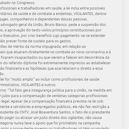
rrubado no Congresso.
fissionais e trabalhadores em saúde, a lei inclui entre possíveis
nitários de saúde e de combate a endemias, VIGILANTES, dentre
njuges, companheiros e dependentes dessas pessoas.
 advogado-geral da União, Bruno Bianco, pede a suspensão dos
no, a aprovação do texto violou princípios constitucionais por
o Executivo, por criar benefício cujo pagamento vai se estender
ão prever fonte de custeio para os gastos.
zões de mérito da norma impugnada, em relação ao
nais que atuaram diretamente no combate ao novo coronavírus e à
ficarem incapacitados ou que vierem a falecer em decorrência da
exto do referido diploma foi extremamente impreciso ao estabelecer
o financeira e as hipóteses que acarretariam o direito a essa
ão.
 lei foi "muito amplo" ao incluir como profissionais de saúde
dministrativo, VIGILANTES e outros.
o: "Tal fato gera insegurança jurídica para a União, na medida em
juízo para a compensação de centenas categorias profissionais
legal. Apesar de a compensação financeira prevista na lei sob
mente a servidores e empregados públicos, ela não fez restrição a
residente da CNTV, José Boaventura Santos, o fato de o presidente
o pagar ou atrasar um justo direito dos vigilantes, não causa
categoria nunca teve o apoio que foi prometido na campanha
io, após a posse deste governo os trabalhadores só têm acumulado