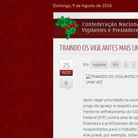
Domingo, 9 de Agosto de 2026
TRAINDO OS VIGILANTES MAIS U
25
Em
vigilante
%%
)
-
AGO
0
Após negar prioridade na vaci
pingo de apreço e respeito po
frente no enfretamento do COV
Federal (STF) contra uma lei
financeira a profissionais de 
incapacitados para o trabalh
A lei prevê, por exemplo, inden