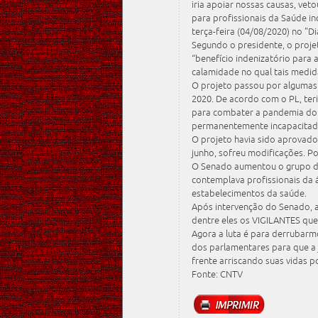
iria apoiar nossas causas, vet
para profissionais da Saúde in
terça-feira (04/08/2020) no "Di
Segundo o presidente, o projet
“benefício indenizatório para
calamidade no qual tais medid
O projeto passou por algumas 
2020. De acordo com o PL, teri
para combater a pandemia do 
permanentemente incapacitad
O projeto havia sido aprovad
junho, sofreu modificações. Po
O Senado aumentou o grupo de
contemplava profissionais da 
estabelecimentos da saúde.
Após intervenção do Senado, a 
dentre eles os VIGILANTES que
Agora a luta é para derrubarm
dos parlamentares para que a j
frente arriscando suas vidas 
Fonte: CNTV