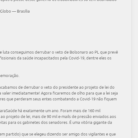
 Globo — Brasília
e luta conseguimos derrubar o veto de Bolsonaro ao PL que prevê
fissionais da saúde incapacitados pela Covid-19, dentre eles os
omemoração.
acabamos de derrubar o veto do presidente ao projeto de lei do
 a valer imediatamente! Agora ficaremos de olho para que a lei seja
ares que perderam seus entes combatendo a Covid-19 não fiquem
oParaSaúde há exatamente um ano. Foram mais de 160 mil
ao projeto de lei, mais de 90 mil e-mails de pressão enviados aos
eitas para os gabinetes dos senadores. É uma vitória gigante da
em partido) que se elegeu dizendo ser amigo dos vigilantes e que