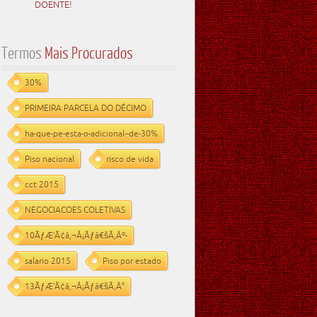
DOENTE!
Termos
Mais Procurados
30%
PRIMEIRA PARCELA DO DÉCIMO
ha-que-pe-esta-o-adicional--de-30%
Piso nacional
risco de vida
cct 2015
NEGOCIACOES COLETIVAS
10ÃƒÆ’Ã¢â‚¬Å¡Ãƒâ€šÃ‚Âº-
salario 2015
Piso por estado
13ÃƒÆ’Ã¢â‚¬Å¡Ãƒâ€šÃ‚Â°