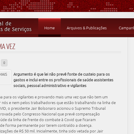
Home
Arquivos & Publicações
Campanha
MA VEZ
0
Argumento é que lei não prevê fonte de custeio para os
gastos e inclui entre os profissionais de saúde assistentes
sociais, pessoal administrativo e vigilantes
na para os vigilantes e provando mais uma vez que não tem um
r nós e nem pelos trabalhadores que estão trabalhando na linha de
ID, o presidente Jair Bolsonaro acionou o Supremo Tribunal
 aprovada pelo Congresso Nacional que prevê compensação
saúde da linha de frente do combate à Covid que ficaram
o de forma permanente por terem contraído a doença.
izações de R$ 50 mil. Inicialmente, tinha sido vetada por Jair