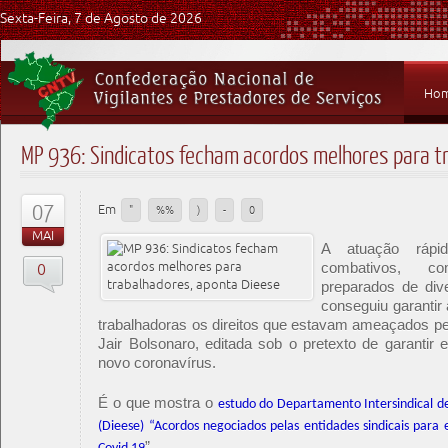
Sexta-Feira, 7 de Agosto de 2026
Ho
MP 936: Sindicatos fecham acordos melhores para t
07
Em
"
%%
)
-
0
MAI
A atuação rápid
combativos, co
0
preparados de div
conseguiu garantir
trabalhadoras os direitos que estavam ameaçados pe
Jair Bolsonaro, editada sob o pretexto de garanti
novo coronavírus.
É o que mostra o
estudo do Departamento Intersindical de
(Dieese) “Acordos negociados pelas entidades sindicais para
”.