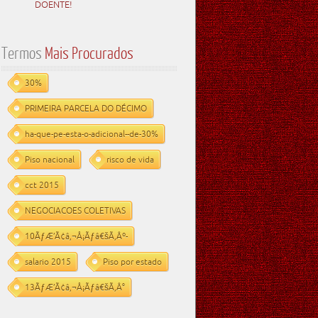
DOENTE!
Termos
Mais Procurados
30%
PRIMEIRA PARCELA DO DÉCIMO
ha-que-pe-esta-o-adicional--de-30%
Piso nacional
risco de vida
cct 2015
NEGOCIACOES COLETIVAS
10ÃƒÆ’Ã¢â‚¬Å¡Ãƒâ€šÃ‚Âº-
salario 2015
Piso por estado
13ÃƒÆ’Ã¢â‚¬Å¡Ãƒâ€šÃ‚Â°