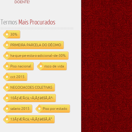
DOENTE!
Termos
Mais Procurados
30%
PRIMEIRA PARCELA DO DÉCIMO
ha-que-pe-esta-o-adicional--de-30%
Piso nacional
risco de vida
cct 2015
NEGOCIACOES COLETIVAS
10ÃƒÆ’Ã¢â‚¬Å¡Ãƒâ€šÃ‚Âº-
salario 2015
Piso por estado
13ÃƒÆ’Ã¢â‚¬Å¡Ãƒâ€šÃ‚Â°