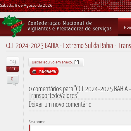
Sábado, 8 de Agosto de 2026
Ho
CCT 2024-2025 BAHIA - Extremo Sul da Bahia - Tran
09
Baixar aquivo em anexo.
SET
0
0 comentários para "CCT 2024-2025 BAHIA - 
TransportedeValores"
Deixar um novo comentário
Seu nome