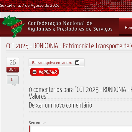
Sexta-Feira, 7 de Agosto de 2026
Ho
CCT 2025 - RONDONIA - Patrimonial e Transporte de 
26
Baixar aquivo em anexo.
JUN
0
0 comentários para "CCT 2025 - RONDONIA - P
Valores"
Deixar um novo comentário
Seu nome