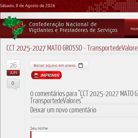
Sábado, 8 de Agosto de 2026
Ho
CCT 2025-2027 MATO GROSSO - TransportedeValore
26
Baixar aquivo em anexo.
JUN
0
0 comentários para "CCT 2025-2027 MATO G
TransportedeValores"
Deixar um novo comentário
Seu nome