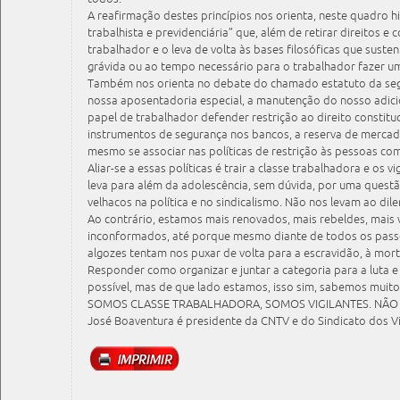
A reafirmação destes princípios nos orienta, neste quadro 
trabalhista e previdenciária” que, além de retirar direitos e
trabalhador e o leva de volta às bases filosóficas que sust
grávida ou ao tempo necessário para o trabalhador fazer u
Também nos orienta no debate do chamado estatuto da segu
nossa aposentadoria especial, a manutenção do nosso adicio
papel de trabalhador defender restrição ao direito constituc
instrumentos de segurança nos bancos, a reserva de mercad
mesmo se associar nas políticas de restrição às pessoas co
Aliar-se a essas políticas é trair a classe trabalhadora e os v
leva para além da adolescência, sem dúvida, por uma quest
velhacos na política e no sindicalismo. Não nos levam ao dil
Ao contrário, estamos mais renovados, mais rebeldes, mais v
inconformados, até porque mesmo diante de todos os pass
algozes tentam nos puxar de volta para a escravidão, à mor
Responder como organizar e juntar a categoria para a luta e 
possível, mas de que lado estamos, isso sim, sabemos muit
SOMOS CLASSE TRABALHADORA, SOMOS VIGILANTES. NÃ
José Boaventura é presidente da CNTV e do Sindicato dos Vi