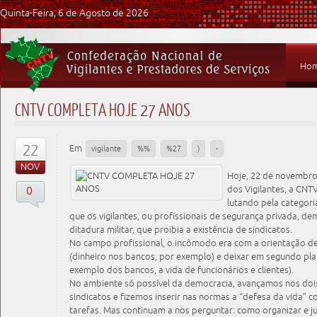
Quinta-Feira, 6 de Agosto de 2026
Ho
CNTV COMPLETA HOJE 27 ANOS
22
Em
vigilante
%%
%27
)
-
NOV
Hoje, 22 de novembro
0
dos Vigilantes, a CNT
lutando pela categor
que os vigilantes, ou profissionais de segurança privada,
ditadura militar, que proibia a existência de sindicatos.
No campo profissional, o incômodo era com a orientação d
(dinheiro nos bancos, por exemplo) e deixar em segundo pla
exemplo dos bancos, a vida de funcionários e clientes).
No ambiente só possível da democracia, avançamos nos doi
sindicatos e fizemos inserir nas normas a “defesa da vida” 
tarefas. Mas continuam a nos perguntar: como organizar e j