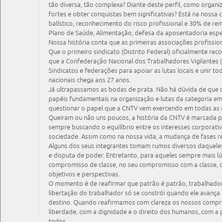
tão diversa, tão complexa? Diante deste perfil, como organiz
fortes e obter conquistas bem significativas? Está na nossa 
balístico, reconhecimento do risco profissional e 30% de re
Plano de Saúde, Alimentação, defesa da aposentadoria espec
Nossa história conta que as primeiras associações profissio
Que o primeiro sindicato (Distrito Federal) oficialmente r
que a Confederação Nacional dos Trabalhadores Vigilantes (
Sindicatos e federações para apoiar as lutas locais e unir t
nacionais chega aos 27 anos.
Já ultrapassamos as bodas de prata. Não há dúvida de que 
papéis fundamentais na organização e lutas da categoria e
questionar o papel que a CNTV vem exercendo em todas as 
Queiram ou não uns poucos, a história da CNTV é marcada p
sempre buscando o equilíbrio entre os interesses corporativ
sociedade. Assim como na nossa vida, a mudança de fases r
Alguns dos seus integrantes tomam rumos diversos daqueles
e disputa de poder. Entretanto, para aqueles sempre mais lú
compromisso de classe, no seu compromisso com a classe, 
objetivos e perspectivas.
O momento é de reafirmar que patrão é patrão, trabalhador 
libertação do trabalhador só se constrói quando ele avança 
destino. Quando reafirmamos com clareza os nossos comp
liberdade, com a dignidade e o direito dos humanos, com a p
todos.