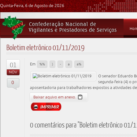
Quinta-Feira, 6 de Agosto de 2026
Ho
Boletim eletrônico 01/11/2019
01
Em
%%
)
-
a
a%
NOV
O senador Eduardo B
0
segunda-feira (4) o p
aposentadoria para trabalhadores expostos a atividades de 
Baixar aquivo em anexo.
0 comentários para "Boletim eletrônico 01