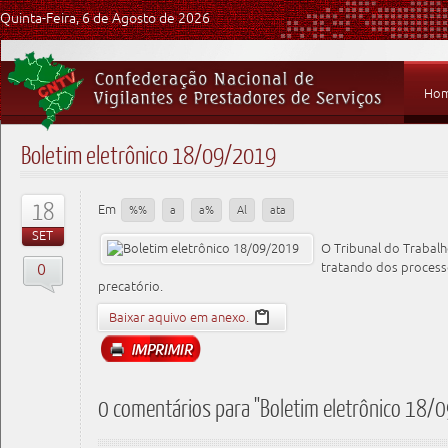
Quinta-Feira, 6 de Agosto de 2026
Ho
Boletim eletrônico 18/09/2019
18
Em
%%
a
a%
Al
ata
SET
O Tribunal do Trabal
0
tratando dos process
precatório.
Baixar aquivo em anexo.
0 comentários para "Boletim eletrônico 18