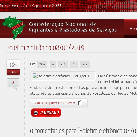
Sexta-Feira, 7 de Agosto de 2026
Ho
Boletim eletrônico 08/01/2019
08
Em
%%
a
a%
Al
ata
JAN
Nos últimos dias band
0
como foi informado 
vindas de dentro dos presídios para atacar os equipamento
atacando as agências bancárias de Fortaleza, da Região Metr
Baixar aquivo em anexo.
0 comentários para "Boletim eletrônico 08