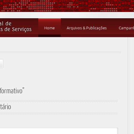
Home
Arquivos & Publicações
Campanha
nformativo"
tário