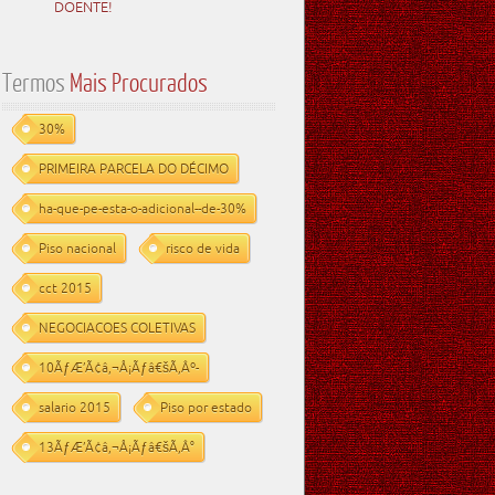
DOENTE!
Termos
Mais Procurados
30%
PRIMEIRA PARCELA DO DÉCIMO
ha-que-pe-esta-o-adicional--de-30%
Piso nacional
risco de vida
cct 2015
NEGOCIACOES COLETIVAS
10ÃƒÆ’Ã¢â‚¬Å¡Ãƒâ€šÃ‚Âº-
salario 2015
Piso por estado
13ÃƒÆ’Ã¢â‚¬Å¡Ãƒâ€šÃ‚Â°