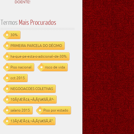
DOENTE!
Termos
Mais Procurados
30%
PRIMEIRA PARCELA DO DÉCIMO
ha-que-pe-esta-o-adicional--de-30%
Piso nacional
risco de vida
cct 2015
NEGOCIACOES COLETIVAS
10ÃƒÆ’Ã¢â‚¬Å¡Ãƒâ€šÃ‚Âº-
salario 2015
Piso por estado
13ÃƒÆ’Ã¢â‚¬Å¡Ãƒâ€šÃ‚Â°