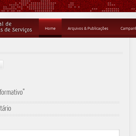
Home
Arquivos & Publicações
Campanha
nformativo"
tário