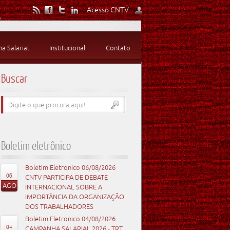
Acesso CNTV
 Salarial
Institucional
Contato
Buscar
Boletim eletrônico
Boletim Eletronico 06/08/2026
06
CNTV PARTICIPA DE DEBATE
AGO
INTERNACIONAL SOBRE A
IMPORTÂNCIA DA ORGANIZAÇÃO
DOS TRABALHADORES
Boletim Eletronico 04/08/2026
04
CAMPANHA SALARIAL 2026 - TRT