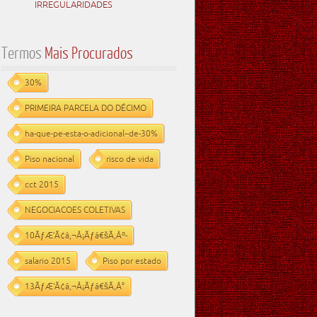
IRREGULARIDADES
Termos
Mais Procurados
30%
PRIMEIRA PARCELA DO DÉCIMO
ha-que-pe-esta-o-adicional--de-30%
Piso nacional
risco de vida
cct 2015
NEGOCIACOES COLETIVAS
10ÃƒÆ’Ã¢â‚¬Å¡Ãƒâ€šÃ‚Âº-
salario 2015
Piso por estado
13ÃƒÆ’Ã¢â‚¬Å¡Ãƒâ€šÃ‚Â°