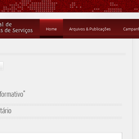
Home
Arquivos & Publicações
Campanha
nformativo"
tário