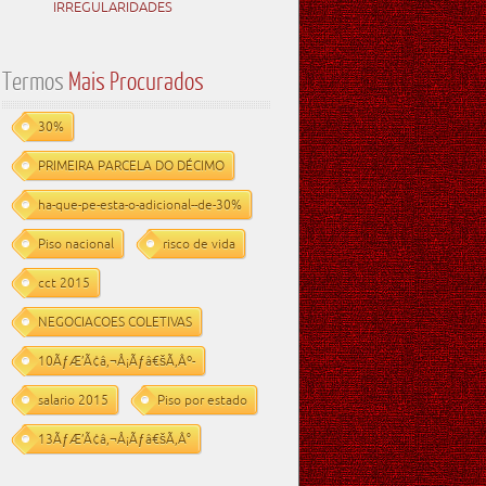
IRREGULARIDADES
Termos
Mais Procurados
30%
PRIMEIRA PARCELA DO DÉCIMO
ha-que-pe-esta-o-adicional--de-30%
Piso nacional
risco de vida
cct 2015
NEGOCIACOES COLETIVAS
10ÃƒÆ’Ã¢â‚¬Å¡Ãƒâ€šÃ‚Âº-
salario 2015
Piso por estado
13ÃƒÆ’Ã¢â‚¬Å¡Ãƒâ€šÃ‚Â°