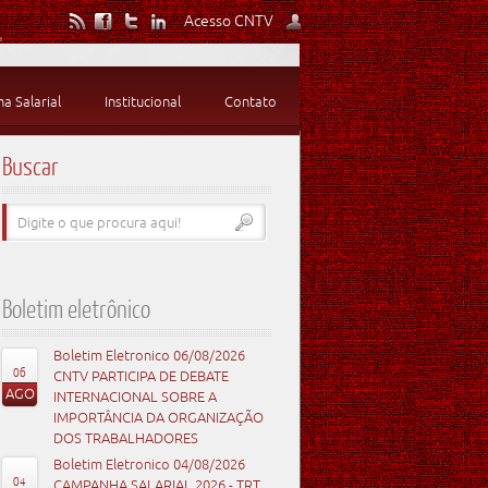
Acesso CNTV
 Salarial
Institucional
Contato
Buscar
Boletim eletrônico
Boletim Eletronico 06/08/2026
06
CNTV PARTICIPA DE DEBATE
AGO
INTERNACIONAL SOBRE A
IMPORTÂNCIA DA ORGANIZAÇÃO
DOS TRABALHADORES
Boletim Eletronico 04/08/2026
04
CAMPANHA SALARIAL 2026 - TRT