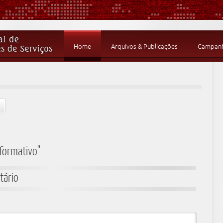
Home
Arquivos & Publicações
Campanha
nformativo"
tário