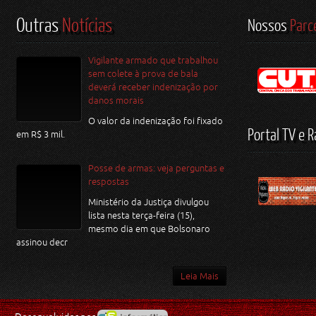
Outras
Notícias
Nossos
Parc
Vigilante armado que trabalhou
sem colete à prova de bala
deverá receber indenização por
danos morais
O valor da indenização foi fixado
Portal TV e R
em R$ 3 mil.
Posse de armas: veja perguntas e
respostas
Ministério da Justiça divulgou
lista nesta terça-feira (15),
mesmo dia em que Bolsonaro
assinou decr
Leia Mais