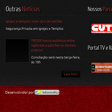
Outras
Notícias
Nossos
Parc
Igrejas e templos viram alvo de ladrões
Segurança Privada em Igrejas e Templos
TRT/DF marca audiência entre
vigilantes e patrões no dissídio
Portal TV e R
coletivo
Conciliação será nesta terça-feira,
às 10h
Leia Mais
Desenvolvidor por