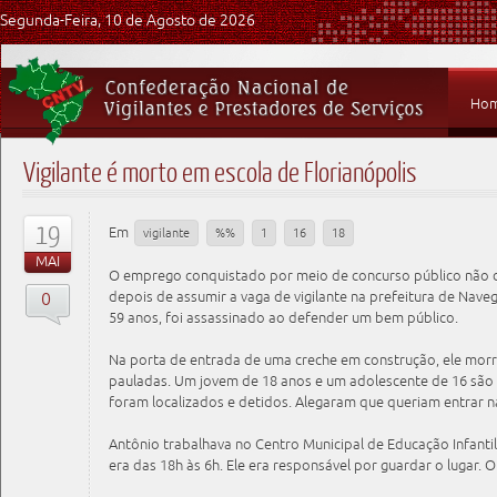
Segunda-Feira, 10 de Agosto de 2026
Ho
Vigilante é morto em escola de Florianópolis
19
Em
vigilante
%%
1
16
18
MAI
O emprego conquistado por meio de concurso público não 
0
depois de assumir a vaga de vigilante na prefeitura de Nav
59 anos, foi assassinado ao defender um bem público.
Na porta de entrada de uma creche em construção, ele morr
pauladas. Um jovem de 18 anos e um adolescente de 16 são o
foram localizados e detidos. Alegaram que queriam entrar n
Antônio trabalhava no Centro Municipal de Educação Infantil
era das 18h às 6h. Ele era responsável por guardar o lugar. O