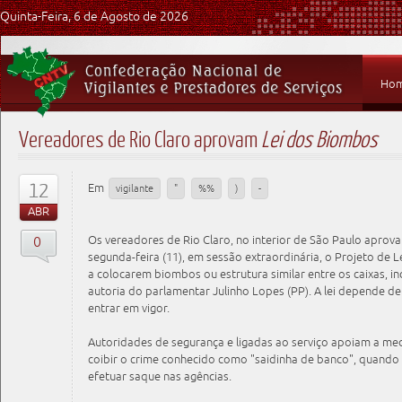
Quinta-Feira, 6 de Agosto de 2026
Ho
Vereadores de Rio Claro aprovam
Lei dos Biombos
12
Em
vigilante
"
%%
)
-
ABR
0
Os vereadores de Rio Claro, no interior de São Paulo apro
segunda-feira (11), em sessão extraordinária, o Projeto de 
a colocarem biombos ou estrutura similar entre os caixas, inc
autoria do parlamentar Julinho Lopes (PP). A lei depende d
entrar em vigor.
Autoridades de segurança e ligadas ao serviço apoiam a me
coibir o crime conhecido como "saidinha de banco", quando
efetuar saque nas agências.