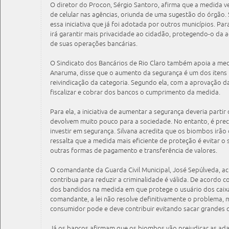
O diretor do Procon, Sérgio Santoro, afirma que a medida v
de celular nas agências, oriunda de uma sugestão do órgão
essa iniciativa que já foi adotada por outros municípios. Pa
irá garantir mais privacidade ao cidadão, protegendo-o da a
de suas operações bancárias.
O Sindicato dos Bancários de Rio Claro também apoia a medi
Anaruma, disse que o aumento da segurança é um dos itens
reivindicação da categoria. Segundo ela, com a aprovação d
fiscalizar e cobrar dos bancos o cumprimento da medida.
Para ela, a iniciativa de aumentar a segurança deveria part
devolvem muito pouco para a sociedade. No entanto, é precis
investir em segurança. Silvana acredita que os biombos irão 
ressalta que a medida mais eficiente de proteção é evitar 
outras formas de pagamento e transferência de valores.
O comandante da Guarda Civil Municipal, José Sepúlveda, acr
contribua para reduzir a criminalidade é válida. De acordo co
dos bandidos na medida em que protege o usuário dos caixa
comandante, a lei não resolve definitivamente o problema, 
consumidor pode e deve contribuir evitando sacar grandes q
Já os bancos afirmam que os biombos vão prejudicar as ada