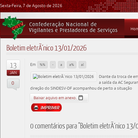
Sexta-Feira, 7 de Agosto de 2026
Ho
Boletim eletrÃ´nico 13/01/2026
13
Em
%%
-
a
a%
al
JAN
Diante da troca de e
0
a saída da AC Seguran
direção do SINDESV-DF acompanhou de perto a situação
Baixar aquivo em anexo.
0 comentários para "Boletim eletrÃ´nico 13